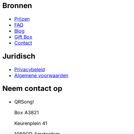
Bronnen
Prijzen
FAQ
Blog
Gift Box
Contact
Juridisch
Privacybeleid
Algemene voorwaarden
Neem contact op
QRSong!
Box A3821
Keurenplein 41