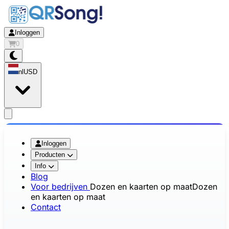
Inloggen
0
nl
USD
app.openMainMenu
Inloggen
Producten
Info
Blog
Voor bedrijven
Dozen en kaarten op maat
Dozen
en kaarten op maat
Contact