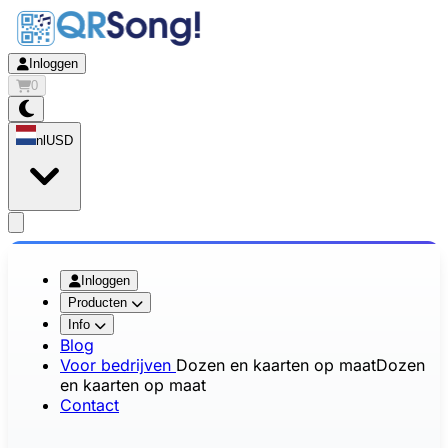
Inloggen
0
nl
USD
app.openMainMenu
Inloggen
Producten
Info
Blog
Voor bedrijven
Dozen en kaarten op maat
Dozen
en kaarten op maat
Contact