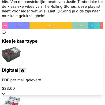
hits. Van de aanstekelijke beats van Justin Timberlake tot
de klassieke vibes van The Rolling Stones, deze playlist
heeft voor ieder wat wils. Laat QRSong je gids zijn naar
muzikale gelukzaligheid!
'60
'70 21%
'80 41%
'90 16%
'00
'10
'20
Kies je kaarttype
Digitaal
PDF per mail geleverd
$23.00