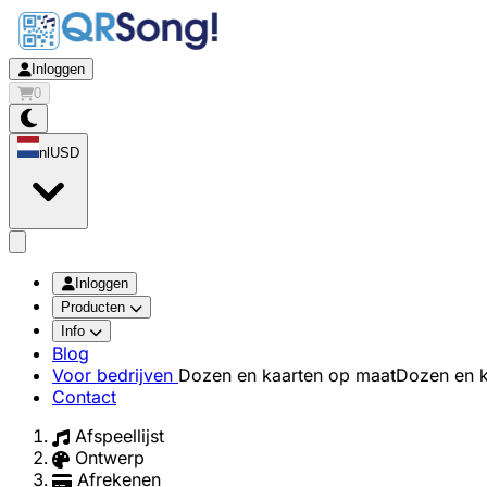
Inloggen
0
nl
USD
app.openMainMenu
Inloggen
Producten
Info
Blog
Voor bedrijven
Dozen en kaarten op maat
Dozen en k
Contact
Afspeellijst
Ontwerp
Afrekenen