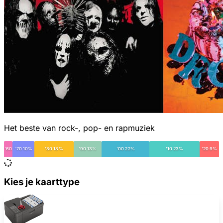
Het beste van rock-, pop- en rapmuziek
'60
'70 10%
'80 18%
'90 13%
'00 22%
'10 23%
'20 9%
Kies je kaarttype