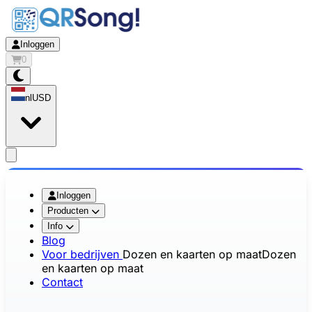
Inloggen
0
nl
USD
app.openMainMenu
Inloggen
Producten
Info
Blog
Voor bedrijven
Dozen en kaarten op maat
Dozen
en kaarten op maat
Contact