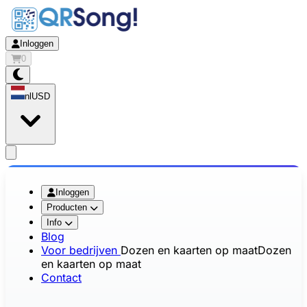
Inloggen
0
nl
USD
app.openMainMenu
Inloggen
Producten
Info
Blog
Voor bedrijven
Dozen en kaarten op maat
Dozen
en kaarten op maat
Contact