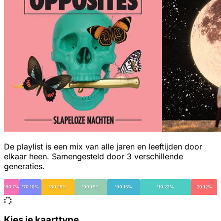
De playlist is een mix van alle jaren en leeftijden door
elkaar heen. Samengesteld door 3 verschillende
generaties.
'60 7%
'70 10%
'80 15%
'90 15%
'00 15%
'10 23%
'20 12%
Kies je kaarttype