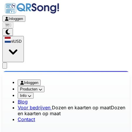
Inloggen
0
nl
USD
app.openMainMenu
Inloggen
Producten
Info
Blog
Voor bedrijven
Dozen en kaarten op maat
Dozen
en kaarten op maat
Contact