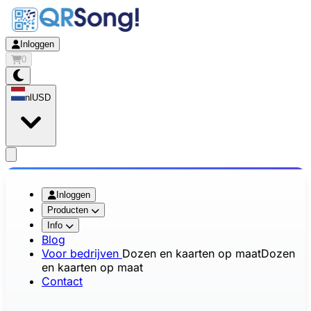
Inloggen
0
nl
USD
app.openMainMenu
Inloggen
Producten
Info
Blog
Voor bedrijven
Dozen en kaarten op maat
Dozen
en kaarten op maat
Contact