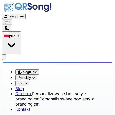
Zaloguj się
0
pl
USD
app.openMainMenu
Zaloguj się
Produkty
Info
Blog
Dla firm
Personalizowane box sety z
brandingiem
Personalizowane box sety z
brandingiem
Kontakt