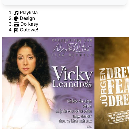
Playlista
Design
Do kasy
Gotowe!