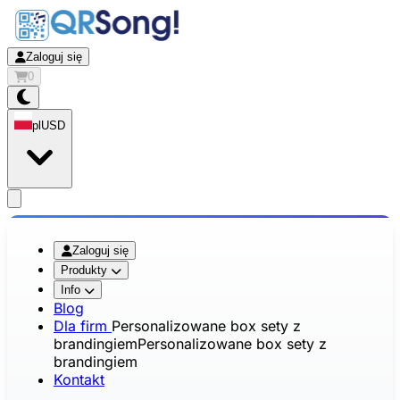
Zaloguj się
0
pl
USD
app.openMainMenu
Zaloguj się
Produkty
Info
Blog
Dla firm
Personalizowane box sety z
brandingiem
Personalizowane box sety z
brandingiem
Kontakt