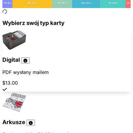
'70 8%
'80 31%
'90 16%
'00 22%
'10 20%
'20
Wybierz swój typ karty
Digital
PDF wysłany mailem
$13.00
Arkusze