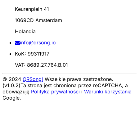
Keurenplein 41
1069CD Amsterdam
Holandia
info@qrsong.io
KoK: 99311917
VAT: 8689.27.764.B.01
© 2024
QRSong!
Wszelkie prawa zastrzeżone.
(v1.0.2)
Ta strona jest chroniona przez reCAPTCHA, a
obowiązują
Polityka prywatności
i
Warunki korzystania
Google.