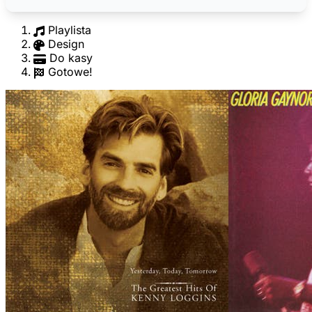
Playlista
Design
Do kasy
Gotowe!