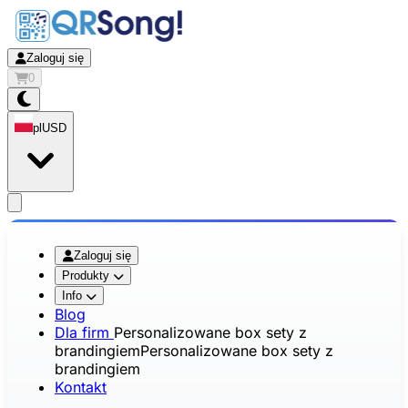
Zaloguj się
0
pl
USD
app.openMainMenu
Zaloguj się
Produkty
Info
Blog
Dla firm
Personalizowane box sety z
brandingiem
Personalizowane box sety z
brandingiem
Kontakt