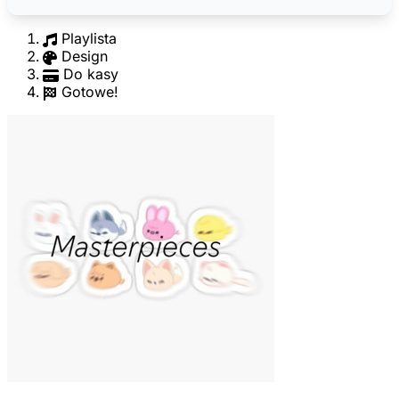
Playlista
Design
Do kasy
Gotowe!