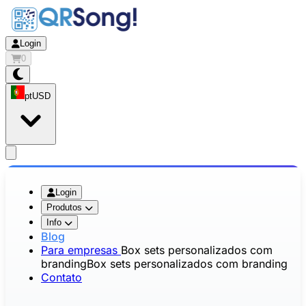
Login
0
pt
USD
app.openMainMenu
Login
Produtos
Info
Blog
Para empresas
Box sets personalizados com
branding
Box sets personalizados com branding
Contato