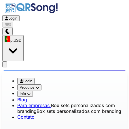
Login
0
pt
USD
app.openMainMenu
Login
Produtos
Info
Blog
Para empresas
Box sets personalizados com
branding
Box sets personalizados com branding
Contato