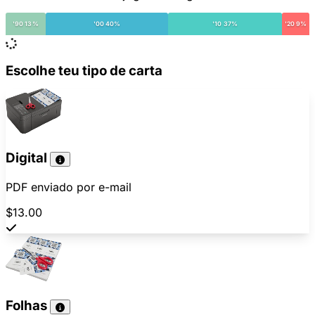
'90 13%
'00 40%
'10 37%
'20 9%
Escolhe teu tipo de carta
Digital
PDF enviado por e-mail
$13.00
Folhas