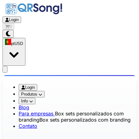
Login
0
pt
USD
app.openMainMenu
Login
Produtos
Info
Blog
Para empresas
Box sets personalizados com
branding
Box sets personalizados com branding
Contato