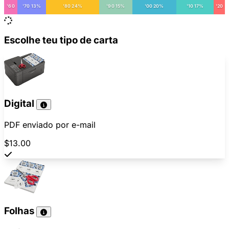
'60
'70 13%
'80 24%
'90 15%
'00 20%
'10 17%
'20
Escolhe teu tipo de carta
Digital
PDF enviado por e-mail
$13.00
Folhas