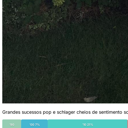
Grandes sucessos pop e schlager cheios de sentimento sob
'90
'00 7%
'10 21%