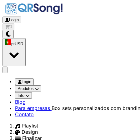
Login
0
pt
USD
app.openMainMenu
Login
Produtos
Info
Blog
Para empresas
Box sets personalizados com brandi
Contato
Playlist
Design
Finalizar