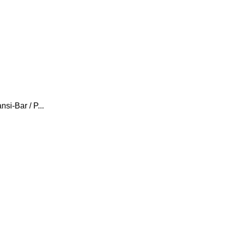
i-Bar / P...