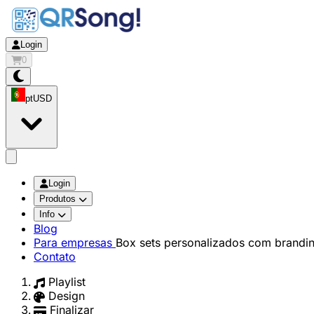
Login
0
pt
USD
app.openMainMenu
Login
Produtos
Info
Blog
Para empresas
Box sets personalizados com brandi
Contato
Playlist
Design
Finalizar