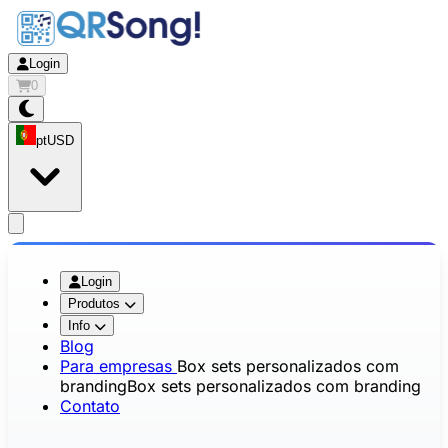
Login
0
pt
USD
app.openMainMenu
Login
Produtos
Info
Blog
Para empresas
Box sets personalizados com
branding
Box sets personalizados com branding
Contato