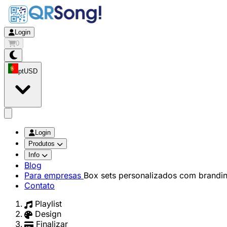
Login
0
pt
USD
app.openMainMenu
Login
Produtos
Info
Blog
Para empresas
Box sets personalizados com brandi
Contato
Playlist
Design
Finalizar