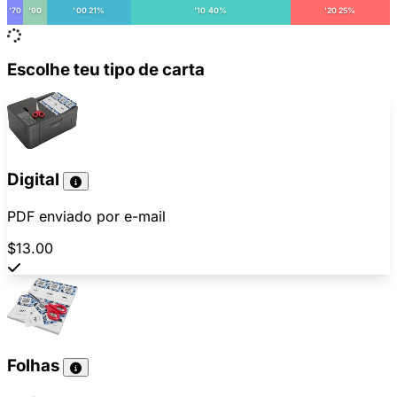
'70
'90
'00 21%
'10 40%
'20 25%
Escolhe teu tipo de carta
Digital
PDF enviado por e-mail
$13.00
Folhas