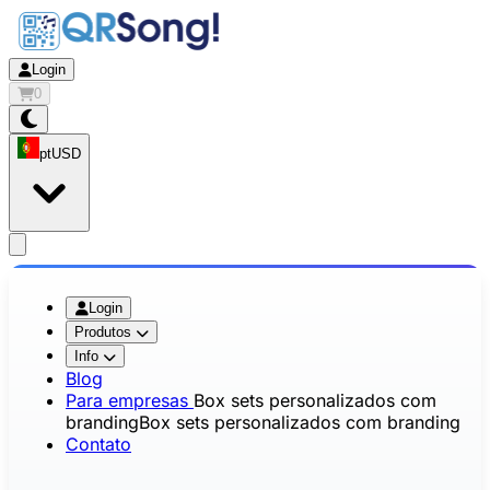
Login
0
pt
USD
app.openMainMenu
Login
Produtos
Info
Blog
Para empresas
Box sets personalizados com
branding
Box sets personalizados com branding
Contato