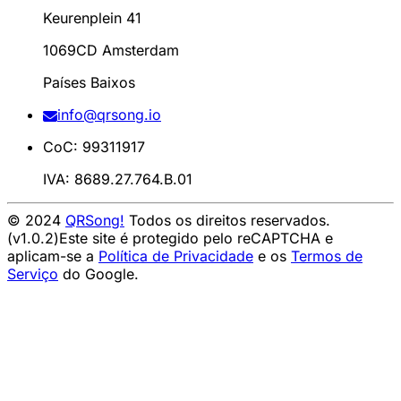
Keurenplein 41
1069CD Amsterdam
Países Baixos
info@qrsong.io
CoC: 99311917
IVA: 8689.27.764.B.01
© 2024
QRSong!
Todos os direitos reservados.
(v1.0.2)
Este site é protegido pelo reCAPTCHA e
aplicam-se a
Política de Privacidade
e os
Termos de
Serviço
do Google.