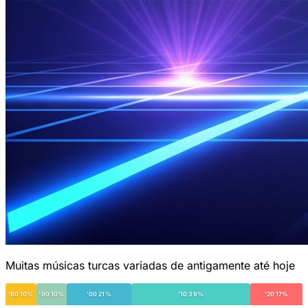
Muitas músicas turcas variadas de antigamente até hoje
'80 10%
'90 10%
'00 21%
'10 39%
'20 17%