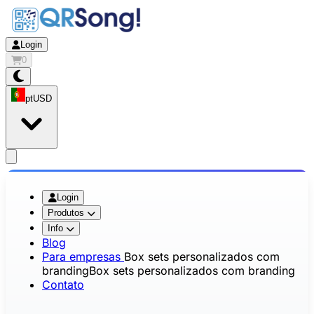
Login
0
pt
USD
app.openMainMenu
Login
Produtos
Info
Blog
Para empresas
Box sets personalizados com
branding
Box sets personalizados com branding
Contato