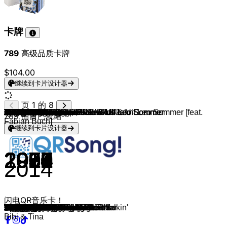
卡牌
789
高级品质卡牌
$104.00
继续到卡片设计器
页 1 的 8
Bibi und Tina, Peter Plate & Ulf Leo Sommer
Lina Larissa Strahl, Peter Plate & Ulf Leo Sommer [feat.
Bibi und Tina, Peter Plate & Ulf Leo Sommer
Bibi und Tina, Peter Plate & Ulf Leo Sommer
Bibi und Tina, Peter Plate & Ulf Leo Sommer
Bibi und Tina, Peter Plate & Ulf Leo Sommer
Roy Orbison
Neil Diamond
Ray Charles
Nancy Sinatra
Chuck Berry
Paul Anka
Frank Sinatra
Bobby Darin
TOTO
Tina Turner
Patrick Hernandez
Boys Town Gang
John Travolta & Olivia Newton-John
Jermaine Jackson
Bronski Beat
Sandra
Freddie Mercury
Lynyrd Skynyrd
Coldplay
Perfect Perspectives
Coldplay
AnnenMayKantereit
AnnenMayKantereit, Giant Rooks
AnnenMayKantereit
AnnenMayKantereit
AnnenMayKantereit
AnnenMayKantereit
AnnenMayKantereit
The Beatles
Bon Jovi
Bon Jovi
Bon Jovi
Bon Jovi
JEREMIAS
JEREMIAS
JEREMIAS
JEREMIAS
JEREMIAS
Provinz, MAJAN & JEREMIAS
JEREMIAS
Provinz & Casper
Provinz
Provinz
Provinz & Nina Chuba
Provinz
Provinz
Provinz
Provinz
Provinz
Provinz
Provinz
Provinz
Provinz
Provinz
Provinz
Provinz
Provinz
Provinz
Provinz
Provinz
Provinz
Provinz
Provinz
Provinz
Provinz & Danger Dan
Provinz
Provinz
Provinz
Provinz
The Cranberries
Guns N' Roses
Guns N' Roses
Scorpions
Ben E. King
Matthew Wilder
Red Hot Chili Peppers
Creedence Clearwater Revival
Men At Work
Tiffany
Michael Jackson
Bobby McFerrin
Earth, Wind & Fire
Cher
ABBA
Queen
Bloodhound Gang
Spin Doctors
ABBA
Lou Bega
Bee Gees
Village People
Michael Jackson
Udo Jürgens
La Bouche
789
曲目已就绪
Fabian Buch]
继续到卡片设计器
2014
2017
2017
2017
2017
1964
1969
1961
1966
1958
1963
1964
1958
1982
1984
1978
1982
1978
1984
1984
1985
1993
1974
2002
2022
2016
2018
2019
2020
2020
2018
2022
2023
1968
1988
2000
1987
1989
2023
2020
2022
2023
2023
2021
2025
2022
2022
2022
2022
2022
2021
2021
2021
2021
2019
2019
2019
2020
2020
2020
2020
2020
2020
2022
2022
2022
2022
2022
2022
2022
2022
2022
2024
2025
2001
1987
1991
1991
1962
1983
2006
1971
1981
1987
1987
1988
1978
1998
1975
1986
1999
1991
1978
1999
1976
1978
1982
1974
1995
2014
闪电QR音乐卡！
Big Bang
Was würdest du tun?
Wunder
Ihr deutschen Mädchen seid so
Elf Gewinner
Oh, Pretty Woman
Sweet Caroline
Hit the Road Jack
These Boots Are Made For Walkin'
Johnny B. Goode
Put Your Head On My Shoulder
Fly Me To The Moon
Splish Splash
Africa
What's Love Got To Do With It
Born to Be Alive
Can't Take My Eyes Off You
You're The One That I Want
When the Rain Begins to Fall
Smalltown Boy
Maria Magdalena
Living On My Own
Sweet Home Alabama
The Scientist
A Sky Full of Stars
Everglow
Nur wegen dir
Tom's Diner
Aufgeregt
Vergangenheit
Sieben Jahre
3 Tage am Meer
Du tust mir nie mehr weh
Hey Jude
Blood On Blood
It's My Life
Never Say Goodbye
I'll Be There For You
Verrückt
mit mir
Unique
Goldmund
97
Liebe zu dritt
trust
Betäub mich
Verschwendung
Zwei Menschen
Zorn & Liebe
Spring
Zimmer
22 Jahre
Ich will dich wiedersehen
Großstadt
Wenn die Party vorbei ist
Neonlicht
Zu jung
Verlier Dich
Nur Freunde
Mach Platz!
Chaos
Nur bei Dir
Ich baute Dir Amerika
Tinnitus
Robin Skit
Weit weg
Alles gut keine Angst
Sara
Diese Nacht
Unsere Bank
Intro
Verrate deine Freunde
Pazifik
Fernweh
Analyse
Welcome To The Jungle
Don't Cry
Wind of Change
Stand By Me
Break My Stride
Charlie
Have You Ever Seen The Rain
Down Under
I Think We're Alone Now
Man in the Mirror
Don't Worry, Be Happy
September
Believe
SOS
A Kind Of Magic
The Bad Touch
Two Princes
Thank You For The Music
Mambo No.5
You Should Be Dancing
Y.M.C.A.
P.Y.T.
Griechischer Wein
Be My Lover
Bibi & Tina