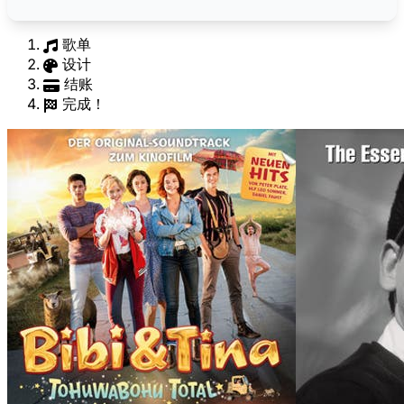
歌单
设计
结账
完成！