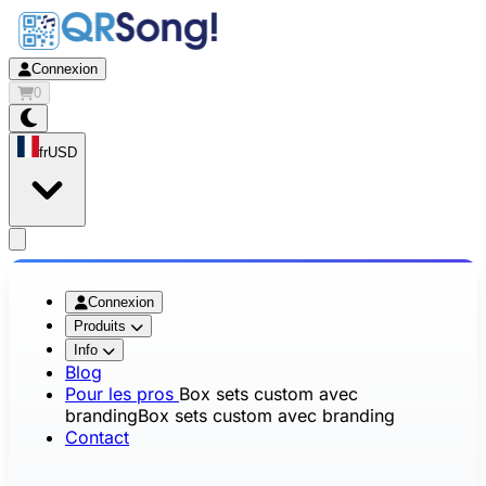
Connexion
0
fr
USD
app.openMainMenu
Connexion
Produits
Info
Blog
Pour les pros
Box sets custom avec
branding
Box sets custom avec branding
Contact