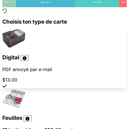
'90 11%
'00 47%
'10 35%
'20
Choisis ton type de carte
Digital
PDF envoyé par e-mail
$13.00
Feuilles