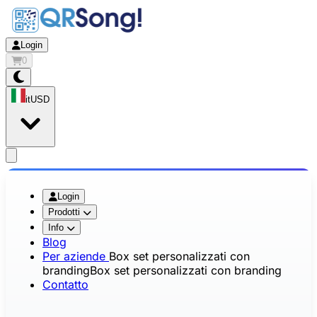
Login
0
it
USD
app.openMainMenu
Login
Prodotti
Info
Blog
Per aziende
Box set personalizzati con
branding
Box set personalizzati con branding
Contatto