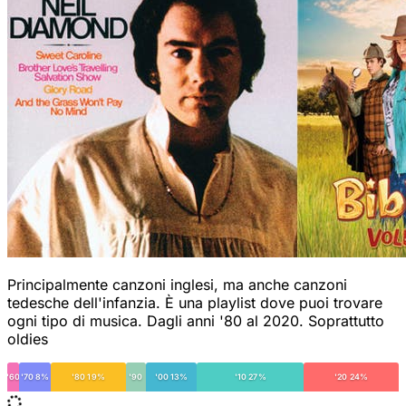
Principalmente canzoni inglesi, ma anche canzoni
tedesche dell'infanzia. È una playlist dove puoi trovare
ogni tipo di musica. Dagli anni '80 al 2020. Soprattutto
oldies
'60
'70 8%
'80 19%
'90
'00 13%
'10 27%
'20 24%