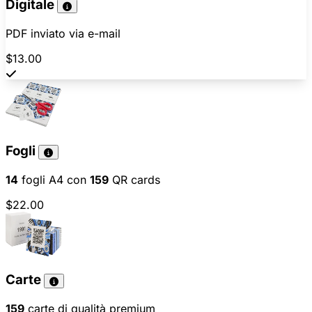
Digitale
PDF inviato via e-mail
$13.00
Fogli
14
fogli A4 con
159
QR cards
$22.00
Carte
159
carte di qualità premium