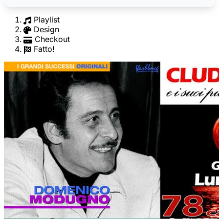
Playlist
Design
Checkout
Fatto!