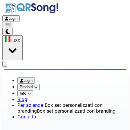
Login
0
it
USD
app.openMainMenu
Login
Prodotti
Info
Blog
Per aziende
Box set personalizzati con
branding
Box set personalizzati con branding
Contatto