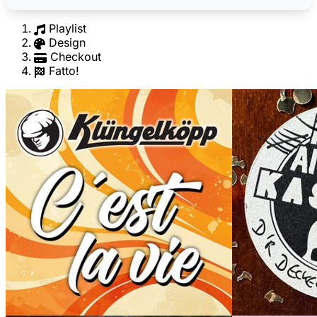
Playlist
Design
Checkout
Fatto!