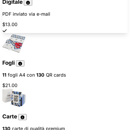
Digitale
PDF inviato via e-mail
$13.00
Fogli
11
fogli A4 con
130
QR cards
$21.00
Carte
130
carte di qualità premium