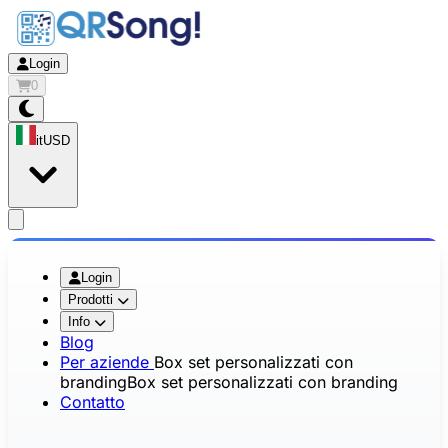
Login
0
it
USD
app.openMainMenu
Login
Prodotti
Info
Blog
Per aziende
Box set personalizzati con
branding
Box set personalizzati con branding
Contatto