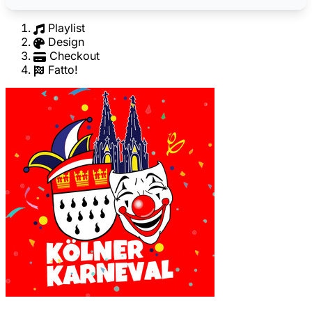
Playlist
Design
Checkout
Fatto!