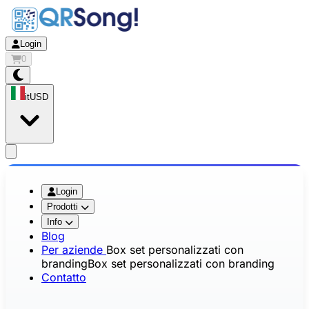
Login
0
it
USD
app.openMainMenu
Login
Prodotti
Info
Blog
Per aziende
Box set personalizzati con
branding
Box set personalizzati con branding
Contatto