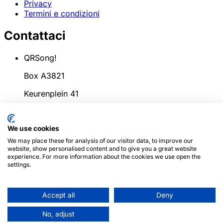
Privacy
Termini e condizioni
Contattaci
QRSong!
Box A3821
Keurenplein 41
1069CD Amsterdam
We use cookies
Paesi Bassi
We may place these for analysis of our visitor data, to improve our
info@qrsong.io
website, show personalised content and to give you a great website
experience. For more information about the cookies we use open the
CoC: 99311917
settings.
IVA: 8689.27.764.B.01
Accept all
Deny
© 2024
QRSong!
Tutti i diritti riservati. (v1.0.2)
Questo
No, adjust
sito è protetto da reCAPTCHA e si applicano la
Privacy