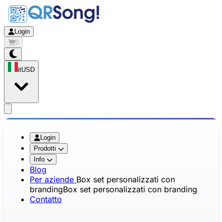
Login
0
it
USD
app.openMainMenu
Login
Prodotti
Info
Blog
Per aziende
Box set personalizzati con
branding
Box set personalizzati con branding
Contatto