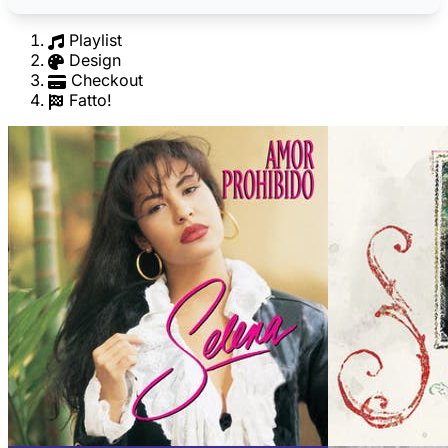
Playlist
Design
Checkout
Fatto!