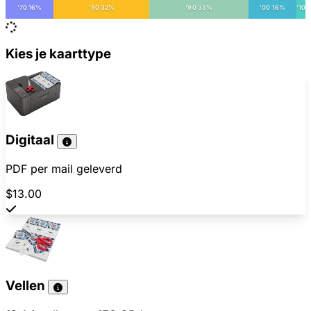
'70 16%
'80 32%
'90 33%
'00 16%
'10
Kies je kaarttype
Digitaal
PDF per mail geleverd
$13.00
Vellen