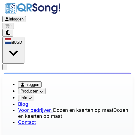
Inloggen
0
nl
USD
app.openMainMenu
Inloggen
Producten
Info
Blog
Voor bedrijven
Dozen en kaarten op maat
Dozen
en kaarten op maat
Contact