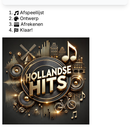
Afspeellijst
Ontwerp
Afrekenen
Klaar!