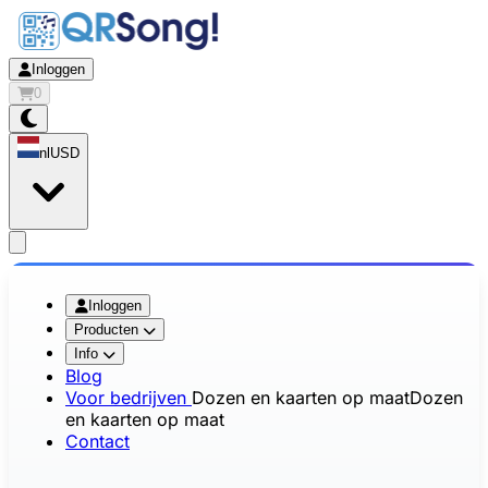
Inloggen
0
nl
USD
app.openMainMenu
Inloggen
Producten
Info
Blog
Voor bedrijven
Dozen en kaarten op maat
Dozen
en kaarten op maat
Contact