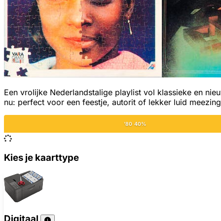
Een vrolijke Nederlandstalige playlist vol klassieke en n
nu: perfect voor een feestje, autorit of lekker luid meezing
'80 40%
Kies je kaarttype
Digitaal