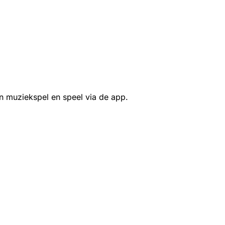
n muziekspel en speel via de app.