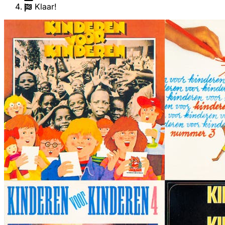
Klaar!