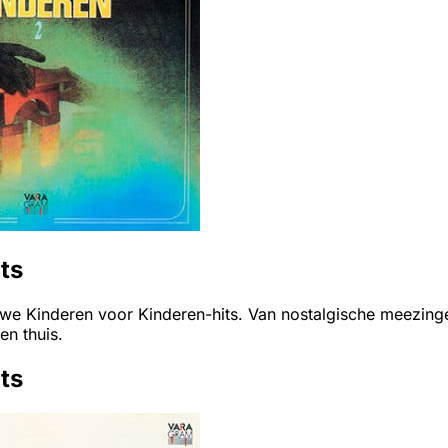
ts
ieuwe Kinderen voor Kinderen-hits. Van nostalgische meezing
en thuis.
ts