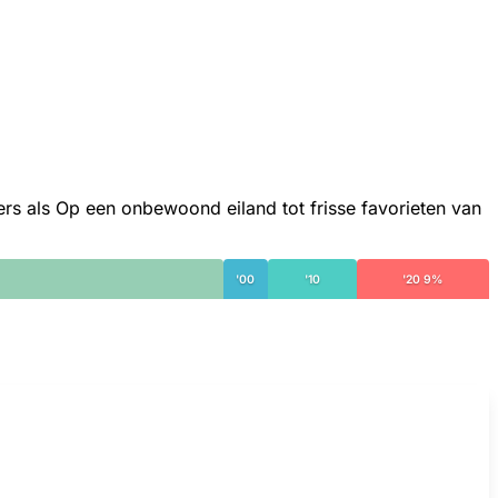
ers als Op een onbewoond eiland tot frisse favorieten van
'00
'10
'20 9%