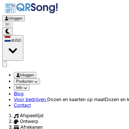
Inloggen
0
nl
USD
app.openMainMenu
Inloggen
Producten
Info
Blog
Voor bedrijven
Dozen en kaarten op maat
Dozen en k
Contact
Afspeellijst
Ontwerp
Afrekenen