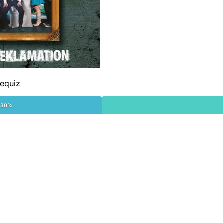
iequiz
 30%