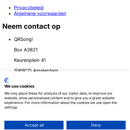
Privacybeleid
Algemene voorwaarden
Neem contact op
QRSong!
Box A3821
Keurenplein 41
1069CD Amsterdam
Nederland
We use cookies
info@qrsong.io
We may place these for analysis of our visitor data, to improve our
website, show personalised content and to give you a great website
KvK: 99311917
experience. For more information about the cookies we use open the
settings.
BTW: 8689.27.764.B.01
Accept all
Deny
© 2024
QRSong!
Alle rechten voorbehouden.