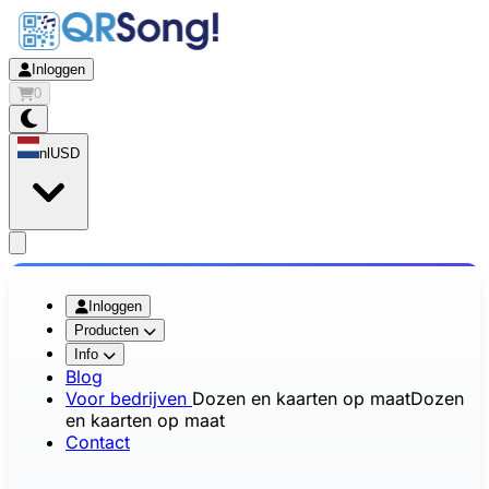
Inloggen
0
nl
USD
app.openMainMenu
Inloggen
Producten
Info
Blog
Voor bedrijven
Dozen en kaarten op maat
Dozen
en kaarten op maat
Contact