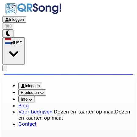
Inloggen
0
nl
USD
app.openMainMenu
Inloggen
Producten
Info
Blog
Voor bedrijven
Dozen en kaarten op maat
Dozen
en kaarten op maat
Contact