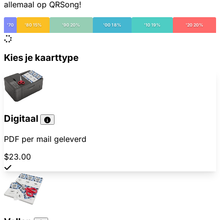
allemaal op QRSong!
'70
'80 15%
'90 20%
'00 18%
'10 19%
'20 20%
Kies je kaarttype
Digitaal
PDF per mail geleverd
$23.00