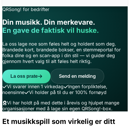
QRSong! for bedrifter
Din musikk. Din merkevare.
En gave de faktisk vil huske.
La oss lage noe som føles helt og holdent som deg.
Brandede kort, brandede bokser, en stemmeportal for
folka dine og en scan-app i din stil — vi guider deg
gjennom hvert valg til alt føles helt riktig.
Send en melding
La oss prate
Vi svarer innen 1 virkedag
Ingen forpliktelse,
noensinne
Vi holder på til du er 100% fornøyd
Vi har holdt på med dette i årevis og hjulpet mange
organisasjoner med å lage sin egen QRSong!-box.
Et musikkspill som virkelig er ditt