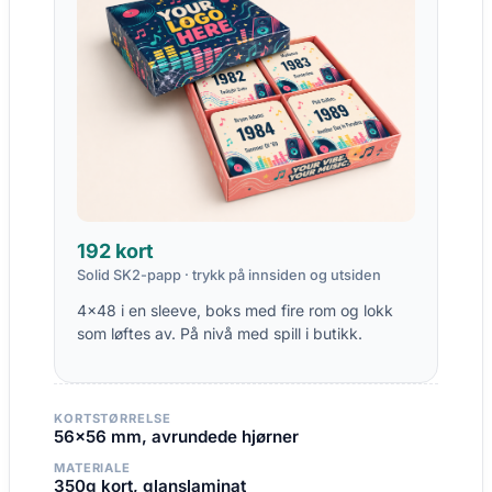
192 kort
Solid SK2-papp · trykk på innsiden og utsiden
4×48 i en sleeve, boks med fire rom og lokk
som løftes av. På nivå med spill i butikk.
KORTSTØRRELSE
56×56 mm, avrundede hjørner
MATERIALE
350g kort, glanslaminat