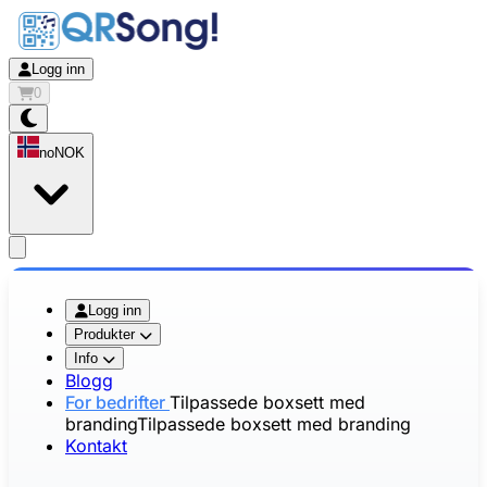
Logg inn
0
no
NOK
app.openMainMenu
Logg inn
Produkter
Info
Blogg
For bedrifter
Tilpassede boxsett med
branding
Tilpassede boxsett med branding
Kontakt