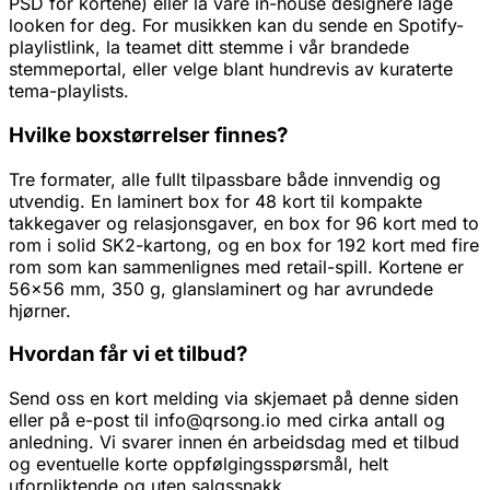
PSD for kortene) eller la våre in-house designere lage
looken for deg. For musikken kan du sende en Spotify-
playlistlink, la teamet ditt stemme i vår brandede
stemmeportal, eller velge blant hundrevis av kuraterte
tema-playlists.
Hvilke boxstørrelser finnes?
Tre formater, alle fullt tilpassbare både innvendig og
utvendig. En laminert box for 48 kort til kompakte
takkegaver og relasjonsgaver, en box for 96 kort med to
rom i solid SK2-kartong, og en box for 192 kort med fire
rom som kan sammenlignes med retail-spill. Kortene er
56x56 mm, 350 g, glanslaminert og har avrundede
hjørner.
Hvordan får vi et tilbud?
Send oss en kort melding via skjemaet på denne siden
eller på e-post til info@qrsong.io med cirka antall og
anledning. Vi svarer innen én arbeidsdag med et tilbud
og eventuelle korte oppfølgingsspørsmål, helt
uforpliktende og uten salgssnakk.