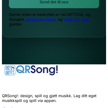
Send det til oss
Denne siden er beskyttet av reCAPTCHA, og
Googles
personvernregler
og
vilkår for bruk
gjelder.
QRSong!: design, spill og gjett musikk. Lag ditt eget
musikkspill og spill via appen.