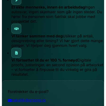
Et ekte menneske, innen én arbeidsdag
Ingen
autosvar, ingen skjemaer som går ingen steder. Du
hører fra personen som faktisk skal jobbe med
prosjektet ditt.
Vi tenker sammen med deg
Usikker på antall,
designretning eller timing? Vi har gjort dette mange
ganger. Vi hjelper deg gjennom hvert valg.
Vi fortsetter til du er 100 % fornøyd
Digitale
proofs, justeringer, en second opinion på artworket
– vi fortsetter å finpusse til du virkelig er gira på
resultatet.
Foretrekker du e-post?
zakelijk@qrsong.io