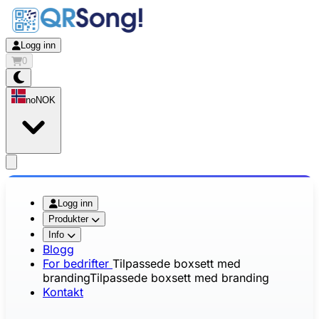
Logg inn
0
no
NOK
app.openMainMenu
Logg inn
Produkter
Info
Blogg
For bedrifter
Tilpassede boxsett med
branding
Tilpassede boxsett med branding
Kontakt