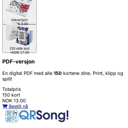
Arkversjon
+NOK 9.00
150 ekte kort
+NOK 17.00
PDF-versjon
En digital PDF med alle
150
kortene dine. Print, klipp og
spill!
Totalpris
150 kort
NOK 13.00
Bestill nå