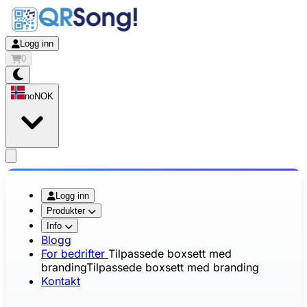
Logg inn
0
no
NOK
app.openMainMenu
Logg inn
Produkter
Info
Blogg
For bedrifter
Tilpassede boxsett med
branding
Tilpassede boxsett med branding
Kontakt