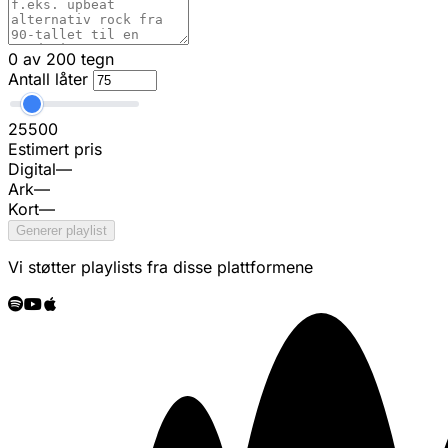
0 av 200 tegn
Antall låter
25
500
Estimert pris
Digital
—
Ark
—
Kort
—
Generer playlist
Vi støtter playlists fra disse plattformene