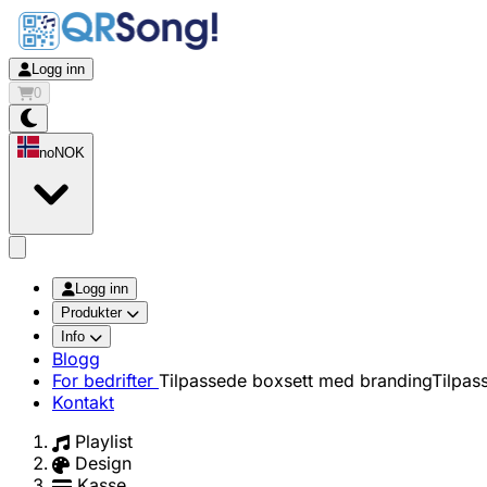
Logg inn
0
no
NOK
app.openMainMenu
Logg inn
Produkter
Info
Blogg
For bedrifter
Tilpassede boxsett med branding
Tilpas
Kontakt
Playlist
Design
Kasse