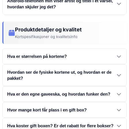
Android-telefonen min viser artist og tittel i et varsel,
hvordan skjuler jeg det?
Apple Music-brukere:
Hitstalt
Produktdetaljer og kvalitet
Kortspesifikasjoner og kvalitetsinfo
Samsung (One UI 7 / 8):
Innstillinger → Låseskjerm og
Miljøvennlig kort
AOD → Live-varsler
Mediaspiller
Hva er størrelsen på kortene?
Hvordan ser de fysiske kortene ut, og hvordan er de
pakket?
Stock Android / Pixel:
Hva er den egne gaveeska, og hvordan funker den?
Tosidig
Hvor mange kort får plass i en gift box?
Innstillinger → Varsler →
Hva den er (og hva den ikke er):
Varsler på låseskjermen → Ikke vis noen varsler
custom
gift box
Greit å vite på forhånd:
190 QR-musikkort
Hva koster gift boxen? Er det rabatt for flere bokser?
ikke