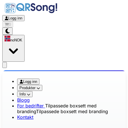
Logg inn
0
no
NOK
app.openMainMenu
Logg inn
Produkter
Info
Blogg
For bedrifter
Tilpassede boxsett med
branding
Tilpassede boxsett med branding
Kontakt