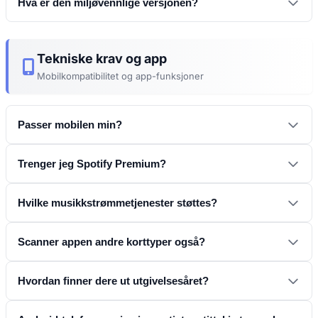
Hva er den miljøvennlige versjonen?
Tekniske krav og app
Last ned eksempel-PDF
Mobilkompatibilitet og app-funksjoner
Card Comparison
Passer mobilen min?
Standardkort
Trenger jeg Spotify Premium?
Version Comparison
Hvilke musikkstrømmetjenester støttes?
Ensidig
Spotify
YouTube Music
Apple
Scanner appen andre korttyper også?
Music
Tidal
Deezer
Hvordan finner dere ut utgivelsesåret?
siden vår for støttede plattformer