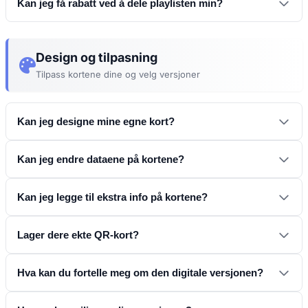
Kan jeg få rabatt ved å dele playlisten min?
Design og tilpasning
Tilpass kortene dine og velg versjoner
Tjen
Kan jeg designe mine egne kort?
rabatt
https://open.spotify.com/playlist/5hAC4oIL7LG6TVgaUBVpKs
Kan jeg endre dataene på kortene?
Kontakt oss
Kan jeg legge til ekstra info på kortene?
design-eksempler
Lager dere ekte QR-kort?
start å designe nå
Hva kan du fortelle meg om den digitale versjonen?