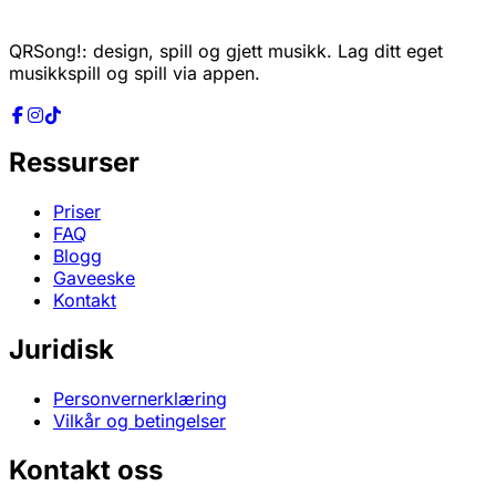
2. Motta det flate A3-kartongarket ditt
QRSong!: design, spill og gjett musikk. Lag ditt eget
musikkspill og spill via appen.
Ressurser
3. Fyll den
Priser
FAQ
Blogg
Gaveeske
Kontakt
Juridisk
Personvernerklæring
Vilkår og betingelser
Kontakt oss