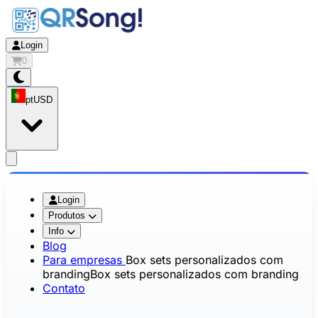
Login
0
pt
USD
app.openMainMenu
Login
Produtos
Info
Blog
Para empresas
Box sets personalizados com
branding
Box sets personalizados com branding
Contato