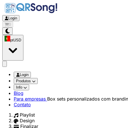
Login
0
pt
USD
app.openMainMenu
Login
Produtos
Info
Blog
Para empresas
Box sets personalizados com brandi
Contato
Playlist
Design
Finalizar