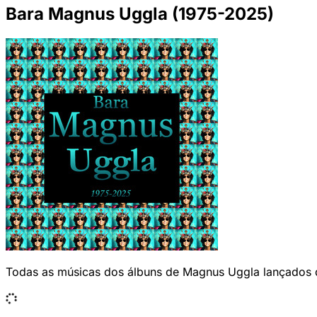
Bara Magnus Uggla (1975-2025)
Todas as músicas dos álbuns de Magnus Uggla lançados 