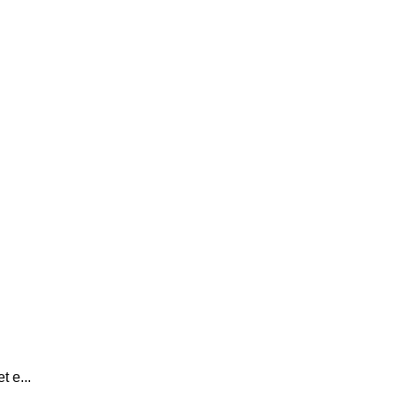
t e...