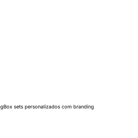
ng
Box sets personalizados com branding