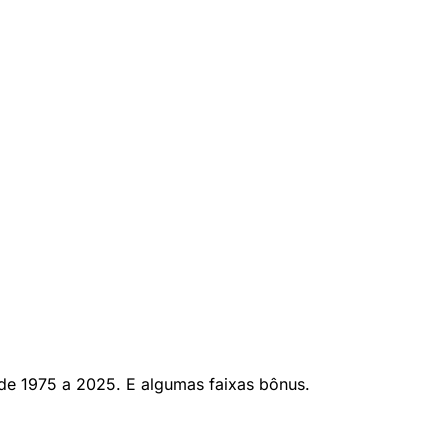
de 1975 a 2025. E algumas faixas bônus.