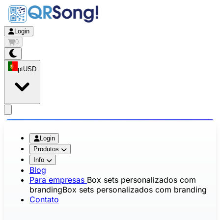
Login
0
pt
USD
app.openMainMenu
Login
Produtos
Info
Blog
Para empresas
Box sets personalizados com
branding
Box sets personalizados com branding
Contato