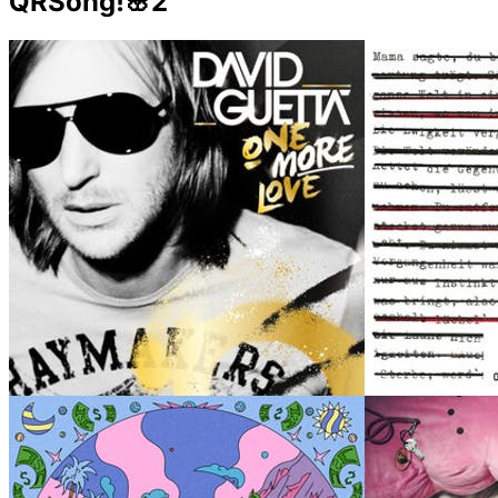
QRSong!🌸2