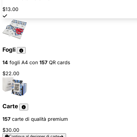
$13.00
Fogli
14
fogli A4 con
157
QR cards
$22.00
Carte
157
carte di qualità premium
$30.00
Continua al designer di carte