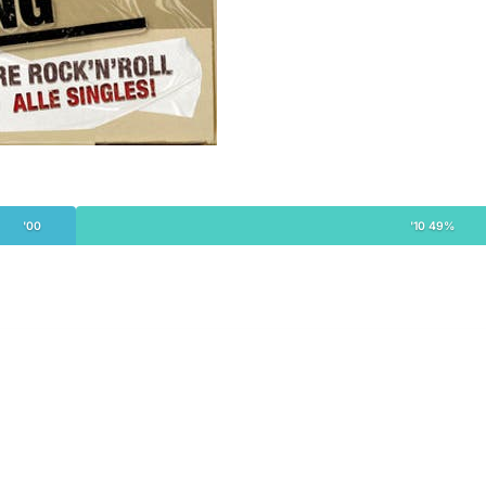
'00
'10 49%