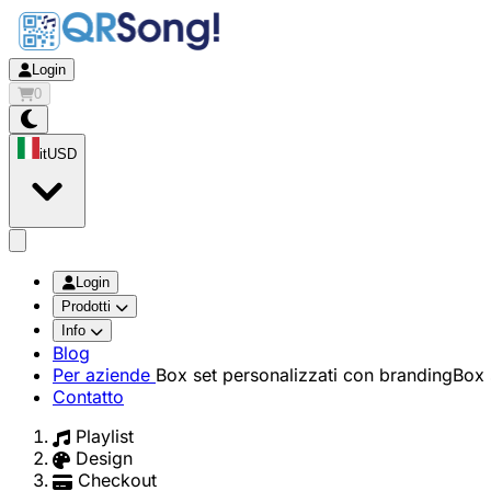
Login
0
it
USD
app.openMainMenu
Login
Prodotti
Info
Blog
Per aziende
Box set personalizzati con branding
Box 
Contatto
Playlist
Design
Checkout