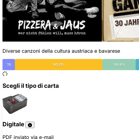
Diverse canzoni della cultura austriaca e bavarese
'70
'80 21%
'90 8%
Scegli il tipo di carta
Digitale
PDF inviato via e-mail