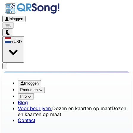
Inloggen
0
nl
USD
app.openMainMenu
Inloggen
Producten
Info
Blog
Voor bedrijven
Dozen en kaarten op maat
Dozen
en kaarten op maat
Contact