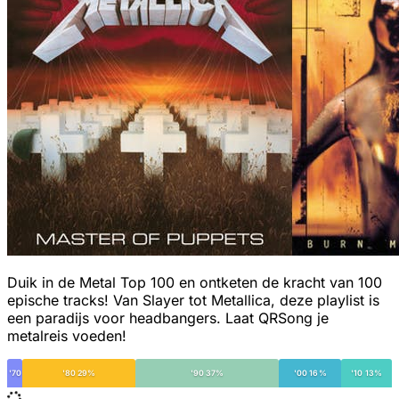
Duik in de Metal Top 100 en ontketen de kracht van 100
epische tracks! Van Slayer tot Metallica, deze playlist is
een paradijs voor headbangers. Laat QRSong je
metalreis voeden!
'70
'80 29%
'90 37%
'00 16%
'10 13%