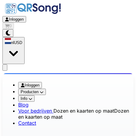
Inloggen
0
nl
USD
app.openMainMenu
Inloggen
Producten
Info
Blog
Voor bedrijven
Dozen en kaarten op maat
Dozen
en kaarten op maat
Contact