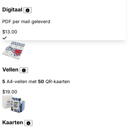
Digitaal
PDF per mail geleverd
$13.00
Vellen
5
A4-vellen met
50
QR-kaarten
$19.00
Kaarten