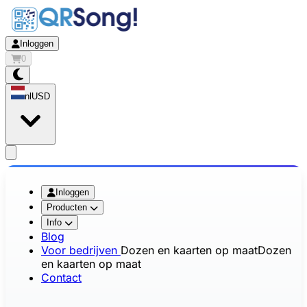
Inloggen
0
nl
USD
app.openMainMenu
Inloggen
Producten
Info
Blog
Voor bedrijven
Dozen en kaarten op maat
Dozen
en kaarten op maat
Contact