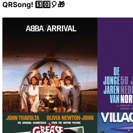
QRSong! 5️⃣0️⃣🎈🎁