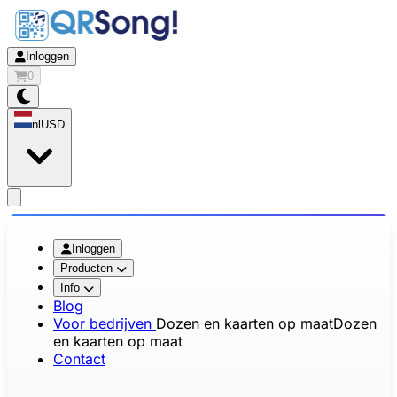
Inloggen
0
nl
USD
app.openMainMenu
Inloggen
Producten
Info
Blog
Voor bedrijven
Dozen en kaarten op maat
Dozen
en kaarten op maat
Contact