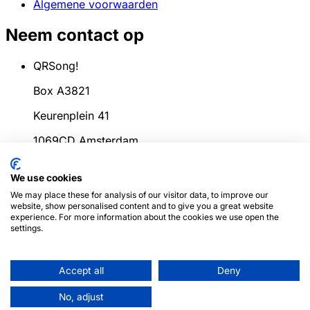
Algemene voorwaarden
Neem contact op
QRSong!
Box A3821
Keurenplein 41
1069CD Amsterdam
Nederland
We use cookies
info@qrsong.io
We may place these for analysis of our visitor data, to improve our
website, show personalised content and to give you a great website
KvK: 99311917
experience. For more information about the cookies we use open the
settings.
BTW: 8689.27.764.B.01
Accept all
Deny
© 2024
QRSong!
Alle rechten voorbehouden.
(v1.0.2)
Deze site wordt beschermd door reCAPTCHA en
No, adjust
de Google
Privacybeleid
en
Servicevoorwaarden
zijn