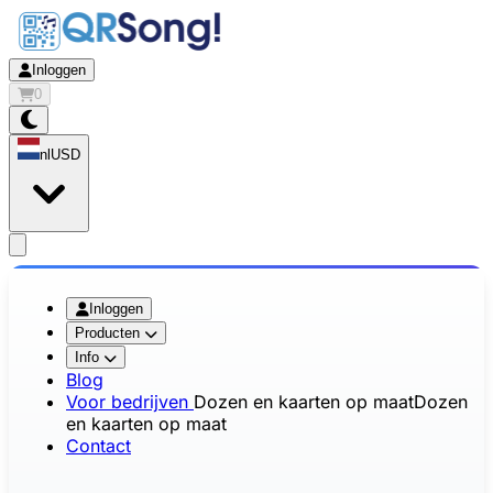
Inloggen
0
nl
USD
app.openMainMenu
Inloggen
Producten
Info
Blog
Voor bedrijven
Dozen en kaarten op maat
Dozen
en kaarten op maat
Contact