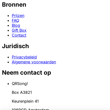
Bronnen
Prijzen
FAQ
Blog
Gift Box
Contact
Juridisch
Privacybeleid
Algemene voorwaarden
Neem contact op
QRSong!
Box A3821
Keurenplein 41