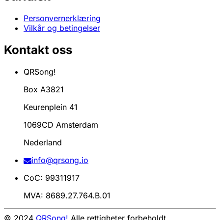
Personvernerklæring
Vilkår og betingelser
Kontakt oss
QRSong!
Box A3821
Keurenplein 41
1069CD Amsterdam
Nederland
info@qrsong.io
CoC: 99311917
MVA: 8689.27.764.B.01
© 2024
QRSong!
Alle rettigheter forbeholdt.