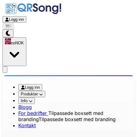
Logg inn
0
no
NOK
app.openMainMenu
Logg inn
Produkter
Info
Blogg
For bedrifter
Tilpassede boxsett med
branding
Tilpassede boxsett med branding
Kontakt