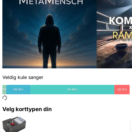
Veldig kule sanger
'90
'00 19%
'10 66%
'20 12%
Velg korttypen din