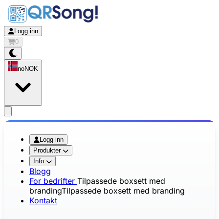
Logg inn
0
no
NOK
app.openMainMenu
Logg inn
Produkter
Info
Blogg
For bedrifter
Tilpassede boxsett med
branding
Tilpassede boxsett med branding
Kontakt